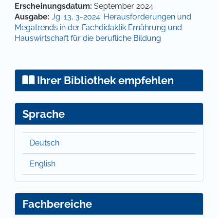
Artikel-Details
Erscheinungsdatum:
September 2024
Ausgabe:
Jg. 13, 3-2024: Herausforderungen und
Megatrends in der Fachdidaktik Ernährung und
Hauswirtschaft für die berufliche Bildung
Ihrer Bibliothek empfehlen
Sprache
Deutsch
English
Fachbereiche