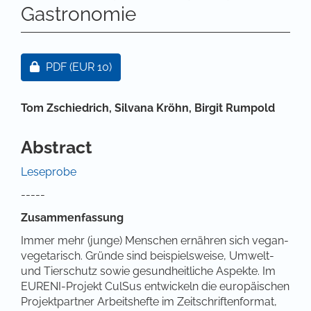
Gastronomie
Artikel-Sidebar
Zugang für Abonnent/innen oder durch Zahlung ei
PDF
(EUR 10)
Hauptsächlicher Artikelinhalt
Tom Zschiedrich,
Silvana Kröhn,
Birgit Rumpold
Abstract
Leseprobe
-----
Zusammenfassung
Immer mehr (junge) Menschen ernähren sich vegan-
vegetarisch. Gründe sind beispielsweise, Umwelt-
und Tierschutz sowie gesundheitliche Aspekte. Im
EURENI-Projekt CulSus entwickeln die europäischen
Projektpartner Arbeitshefte im Zeitschriftenformat,