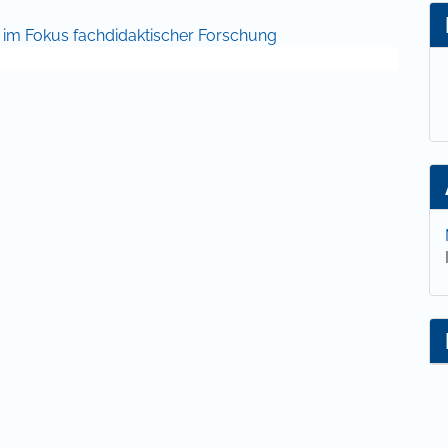
lt
g im Fokus fachdidaktischer Forschung