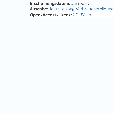
Hauptsächlicher Artikelinha
Artikel-Details
Erscheinungsdatum:
Juni 2025
Ausgabe:
Jg. 14, 2-2025: Verbraucherbildun
Open-Access-Lizenz:
CC BY 4.0