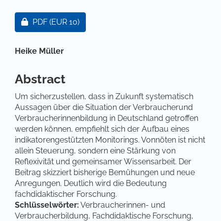
Artikel-Sidebar
Zugang für Abonnent/innen oder durch Zahlung ei
PDF
(EUR 10)
Hauptsächlicher Artikelinhalt
Heike Müller
Abstract
Um sicherzustellen, dass in Zukunft systematisch
Aussagen über die Situation der Verbraucherund
Verbraucherinnenbildung in Deutschland getroffen
werden können, empfiehlt sich der Aufbau eines
indikatorengestützten Monitorings. Vonnöten ist nicht
allein Steuerung, sondern eine Stärkung von
Reflexivität und gemeinsamer Wissensarbeit. Der
Beitrag skizziert bisherige Bemühungen und neue
Anregungen. Deutlich wird die Bedeutung
fachdidaktischer Forschung.
Schlüsselwörter:
Verbraucherinnen- und
Verbraucherbildung, Fachdidaktische Forschung,