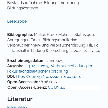
Bestandsaufnahme, Bildungsmonitoring,
Bildungskontexte
Leseprobe
Bibliographie:
Müller, Heike: Mehr als Status quo:
Anregungen für ein Bildungsmonitoring
Verbraucherinnen- und Verbraucherbildung, HiBiFo
– Haushalt in Bildung & Forschung, 2-2025, S. 35-50.
Artikel-Details
Erscheinungsdatum:
Juni 2025
Ausgabe:
Jg. 14, 2-2025: Verbraucherbildung im
Fokus fachdidaktischer Forschung
DOI:
https://doi.org/10.3224/hibifo.v14i2.03
Open Access ab:
18.06.2027
Open-Access-Lizenz:
CC BY 4.0
Literatur
Abs, H. J., Engartner, T., Hedtke, R., Oberle, M.,
Mehr lesen