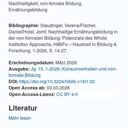
Nachhaltigkeit, non-formale Bildung,
Ernährungsbildung
Bibliographie:
Staudinger, Verena/Fischer,
Daniel/Holst, Jorrit: Nachhaltige Ernährungsbildung in
der non-formalen Bildung: Potenziale des Whole
Institution Approachs, HiBiFo – Haushalt in Bildung &
Forschung, 1-2026, S. 14-27.
Artikel-
Erscheinungsdatum:
März 2026
Details
Ausgabe:
Jg. 15, 1-2026: Konsumverhalten und non-
formale Bildung
DOI:
https://doi.org/10.3224/hibifo.v15i1.02
Open Access ab:
03.03.2028
Open-Access-Lizenz:
CC BY 4.0
Literatur
Ballantyne, R. & Packer, J. (2005). Promoting
Mehr lesen
environmentally sustainable attitudes and behaviour