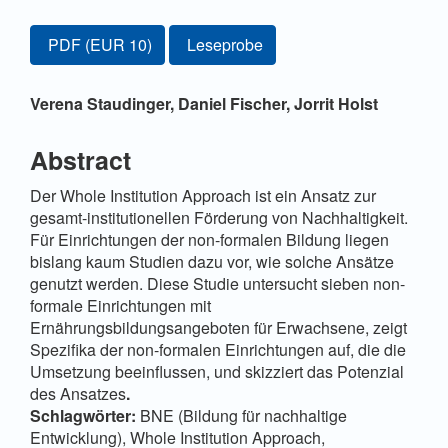
Artikel-
Zugang für Abonnent/innen oder durch Zahlung einer G
PDF
(EUR 10)
Leseprobe
Sidebar
Hauptsächlicher
Verena Staudinger,
Daniel Fischer,
Jorrit Holst
Artikelinhalt
Abstract
Der Whole Institution Approach ist ein Ansatz zur
gesamt-institutionellen Förderung von Nachhaltigkeit.
Für Einrichtungen der non-formalen Bildung liegen
bislang kaum Studien dazu vor, wie solche Ansätze
genutzt werden. Diese Studie untersucht sieben non-
formale Einrichtungen mit
Ernährungsbildungsangeboten für Erwachsene, zeigt
Spezifika der non-formalen Einrichtungen auf, die die
Umsetzung beeinflussen, und skizziert das Potenzial
des Ansatzes
.
Schlagwörter:
BNE (Bildung für nachhaltige
Entwicklung), Whole Institution Approach,