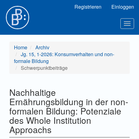
Hauptnavigation
Registrieren
Einloggen
Hauptinhalt
Sidebar
Togg
navig
Home
Archiv
Jg. 15, 1-2026: Konsumverhalten und non-
formale Bildung
Schwerpunktbeiträge
Nachhaltige
Ernährungsbildung in der non-
formalen Bildung: Potenziale
des Whole Institution
Approachs