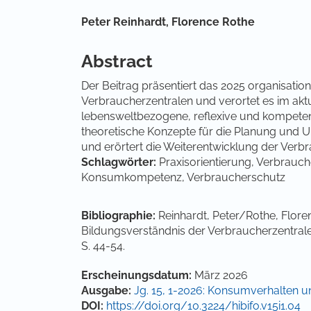
Hauptsächlicher Artikelinha
Peter Reinhardt,
Florence Rothe
Abstract
Der Beitrag präsentiert das 2025 organisatio
Verbraucherzentralen und verortet es im aktu
lebensweltbezogene, reflexive und kompetenzo
theoretische Konzepte für die Planung und
und erörtert die Weiterentwicklung der Verb
Schlagwörter:
Praxisorientierung, Verbrauch
Konsumkompetenz, Verbraucherschutz
Bibliographie:
Reinhardt, Peter/Rothe, Floren
Bildungsverständnis der Verbraucherzentrale
S. 44-54.
Artikel-Details
Erscheinungsdatum:
März 2026
Ausgabe:
Jg. 15, 1-2026: Konsumverhalten 
DOI:
https://doi.org/10.3224/hibifo.v15i1.04