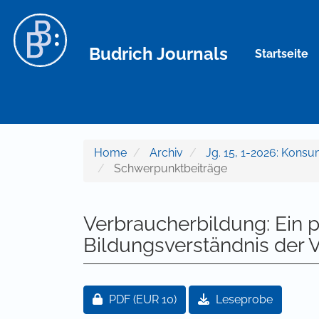
Hauptnavigation
Hauptinhalt
Sidebar
Budrich Journals
Startseite
Home
Archiv
Jg. 15, 1-2026: Kons
Schwerpunktbeiträge
Verbraucherbildung: Ein p
Bildungsverständnis der 
Artikel-Sidebar
Zugang für Abonnent/innen oder durch
PDF
(EUR 10)
Leseprobe