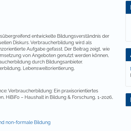
lt
nsübergreifend entwickelte Bildungsverständnis der
ellen Diskurs. Verbraucherbildung wird als
rientierte Aufgabe gefasst. Der Beitrag zeigt, wie
 Umsetzung von Angeboten genutzt werden können,
raucherbildung durch Bildungsanbieter.
erbildung, Lebensweltorientierung,
ce: Verbraucherbildung: Ein praxisorientiertes
n, HiBiFo – Haushalt in Bildung & Forschung, 1-2026,
und non-formale Bildung