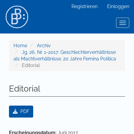
Hauptnavigation
Registrieren
Einloggen
Hauptinhalt
Sidebar
Toggl
Home
Archiv
Jg. 26, Nr. 1-2017: Geschlechterverhältnisse
als Machtverhältnisse. 20 Jahre Femina Politica
Editorial
Editorial
Artikel-Sidebar
PDF
Hauptsächlicher Artikelinhalt
Artikel-Details
Erscheinungsdatum:
Juni 2017