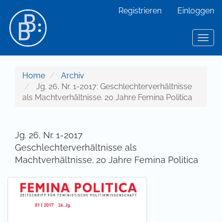
Hauptnavigation
Registrieren
Einloggen
Hauptinhalt
Sidebar
Toggl
Home
Archiv
Jg. 26, Nr. 1-2017: Geschlechterverhältnisse
als Machtverhältnisse. 20 Jahre Femina Politica
Jg. 26, Nr. 1-2017
Geschlechterverhältnisse als
Machtverhältnisse. 20 Jahre Femina Politica