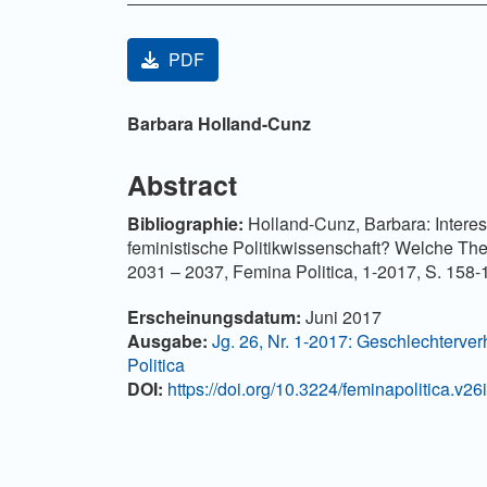
Artikel-Sidebar
PDF
Hauptsächlicher Artikelinha
Barbara Holland-Cunz
Abstract
Bibliographie:
Holland-Cunz, Barbara: Interes
feministische Politikwissenschaft? Welche Th
2031 – 2037, Femina Politica, 1-2017, S. 158-
Artikel-Details
Erscheinungsdatum:
Juni 2017
Ausgabe:
Jg. 26, Nr. 1-2017: Geschlechterver
Politica
DOI:
https://doi.org/10.3224/feminapolitica.v26