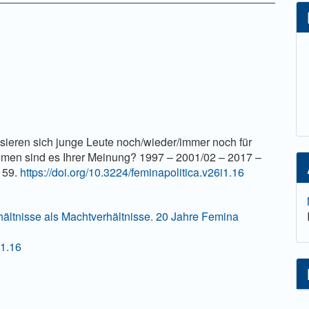
lt
sieren sich junge Leute noch/wieder/immer noch für
emen sind es Ihrer Meinung? 1997 – 2001/02 – 2017 –
159.
https://doi.org/10.3224/feminapolitica.v26i1.16
hältnisse als Machtverhältnisse. 20 Jahre Femina
i1.16