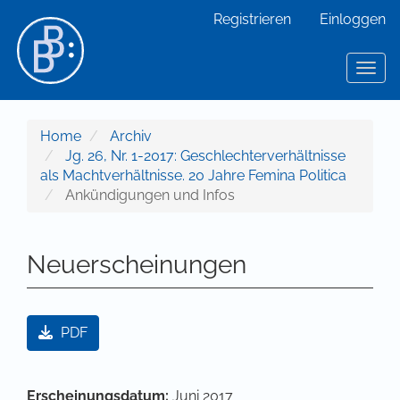
Hauptnavigation
Registrieren
Einloggen
Hauptinhalt
Sidebar
Toggl
Home
Archiv
Jg. 26, Nr. 1-2017: Geschlechterverhältnisse
als Machtverhältnisse. 20 Jahre Femina Politica
Ankündigungen und Infos
Neuerscheinungen
Artikel-Sidebar
PDF
Hauptsächlicher Artikelinhalt
Artikel-Details
Erscheinungsdatum:
Juni 2017