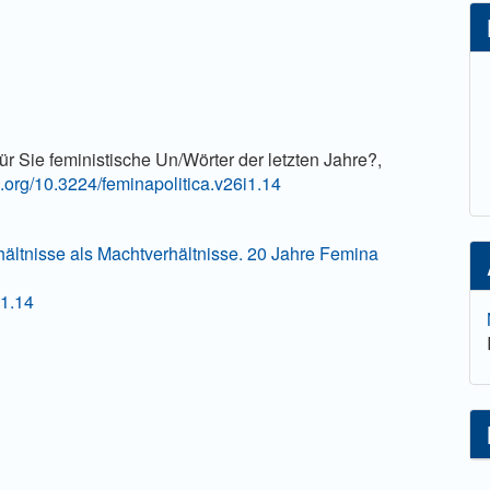
lt
r Sie feministische Un/Wörter der letzten Jahre?,
oi.org/10.3224/feminapolitica.v26i1.14
hältnisse als Machtverhältnisse. 20 Jahre Femina
i1.14