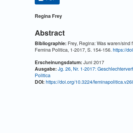
Hauptsächlicher Artikelinha
Regina Frey
Abstract
Bibliographie:
Frey, Regina: Was waren/sind fü
Femina Politica, 1-2017, S. 154-156.
https://d
Artikel-Details
Erscheinungsdatum:
Juni 2017
Ausgabe:
Jg. 26, Nr. 1-2017: Geschlechterver
Politica
DOI:
https://doi.org/10.3224/feminapolitica.v26