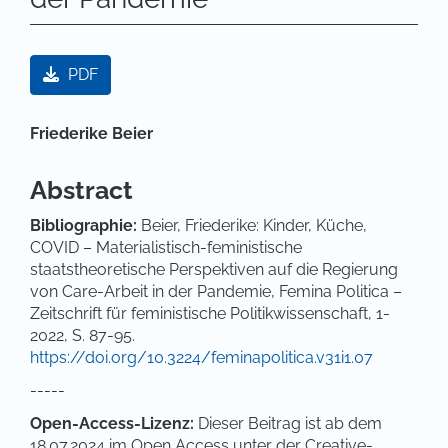
Artikel-Sidebar
PDF
Hauptsächlicher Artikelinhalt
Friederike Beier
Abstract
Bibliographie:
Beier, Friederike: Kinder, Küche,
COVID – Materialistisch-feministische
staatstheoretische Perspektiven auf die Regierung
von Care-Arbeit in der Pandemie, Femina Politica –
Zeitschrift für feministische Politikwissenschaft, 1-
2022, S. 87-95.
https://doi.org/10.3224/feminapolitica.v31i1.07
-----
Open-Access-Lizenz:
Dieser Beitrag ist ab dem
18.07.2024 im Open Access unter der Creative-