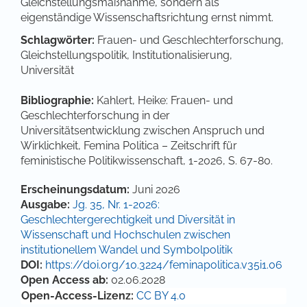
Gleichstellungsmaßnahme, sondern als
eigenständige Wissenschaftsrichtung ernst nimmt.
Schlagwörter:
Frauen- und Geschlechterforschung,
Gleichstellungspolitik, Institutionalisierung,
Universität
Bibliographie:
Kahlert, Heike: Frauen- und
Geschlechterforschung in der
Universitätsentwicklung zwischen Anspruch und
Wirklichkeit, Femina Politica – Zeitschrift für
feministische Politikwissenschaft, 1-2026, S. 67-80.
Artikel-Details
Erscheinungsdatum:
Juni 2026
Ausgabe:
Jg. 35, Nr. 1-2026:
Geschlechtergerechtigkeit und Diversität in
Wissenschaft und Hochschulen zwischen
institutionellem Wandel und Symbolpolitik
DOI:
https://doi.org/10.3224/feminapolitica.v35i1.06
Open Access ab:
02.06.2028
Open-Access-Lizenz:
CC BY 4.0