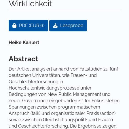
Wirklichkeit
Artikel-Sidebar
Zugang für Abonnent/innen oder durch Zahlung ei
PDF
(EUR 6)
Leseprobe
Hauptsächlicher Artikelinhalt
Heike Kahlert
Abstract
Der Artikel analysiert anhand von Fallstudien zu fünf
deutschen Universitäten, wie Frauen- und
Geschlechterforschung in
Hochschulentwicklungsprozesse unter
Bedingungen von New Public Management und
neuer Governance eingebunden ist. Im Fokus stehen
Spannungen zwischen programmatischem
Anspruch (talk) und organisationaler Praxis (action)
sowie zwischen Gleichstellungspolitik und Frauen-
und Geschlechterforschung. Die Ergebnisse zeigen: