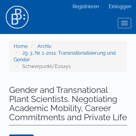
Hauptnavigation
Registrieren
Einloggen
Hauptinhalt
Sidebar
Toggl
Home
Archiv
Jg. 3, Nr. 1-2011: Transnationalisierung und
Gender
Schwerpunkt/Essays
Gender and Transnational
Plant Scientists. Negotiating
Academic Mobility, Career
Commitments and Private Life
Artikel-Sidebar