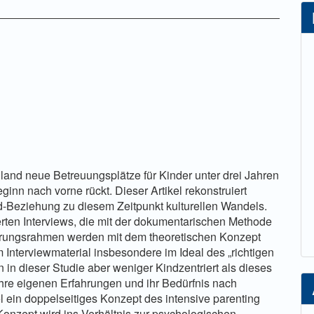
lt
and neue Betreuungsplätze für Kinder unter drei Jahren
inn nach vorne rückt. Dieser Artikel rekonstruiert
nd-Beziehung zu diesem Zeitpunkt kulturellen Wandels.
ierten Interviews, die mit der dokumentarischen Methode
ntierungsrahmen werden mit dem theoretischen Konzept
im Interviewmaterial insbesondere im Ideal des „richtigen
rn in dieser Studie aber weniger Kindzentriert als dieses
ihre eigenen Erfahrungen und ihr Bedürfnis nach
el ein doppelseitiges Konzept des intensive parenting
s Konzept wird ins Verhältnis zur psychologischen