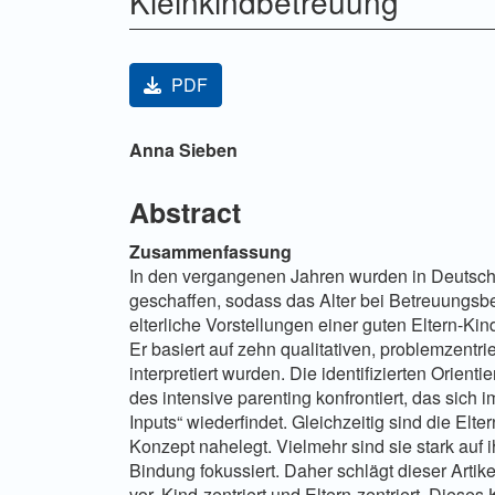
Kleinkindbetreuung
Artikel-Sidebar
PDF
Hauptsächlicher Artikelinha
Anna Sieben
Abstract
Zusammenfassung
In den vergangenen Jahren wurden in Deutschl
geschaffen, sodass das Alter bei Betreuungsbeg
elterliche Vorstellungen einer guten Eltern-Ki
Er basiert auf zehn qualitativen, problemzentr
interpretiert wurden. Die identifizierten Orie
des intensive parenting konfrontiert, das sich 
Inputs“ wiederfindet. Gleichzeitig sind die Elte
Konzept nahelegt. Vielmehr sind sie stark auf 
Bindung fokussiert. Daher schlägt dieser Artik
vor, Kind-zentriert und Eltern-zentriert. Diese