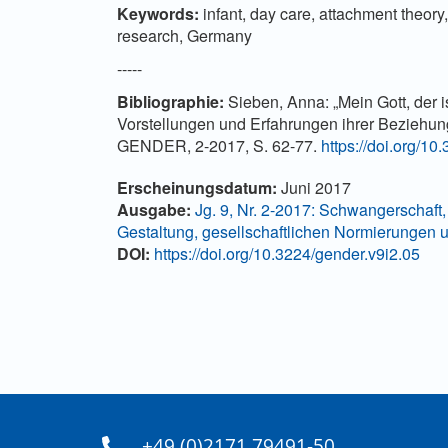
Keywords:
infant, day care, attachment theory,
research, Germany
-----
Bibliographie
:
Sieben, Anna: „Mein Gott, der is
Vorstellungen und Erfahrungen ihrer Beziehun
GENDER, 2-2017, S. 62-77.
https://doi.org/10
Artikel-Details
Erscheinungsdatum:
Juni 2017
Ausgabe:
Jg. 9, Nr. 2-2017: Schwangerschaft,
Gestaltung, gesellschaftlichen Normierungen 
DOI:
https://doi.org/10.3224/gender.v9i2.05
+49 (0)2171 79491-50