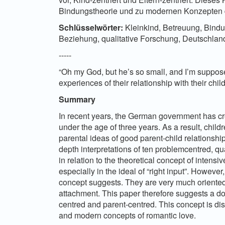
Bindungstheorie und zu modernen Konzepten d
Schlüsselwörter:
Kleinkind, Betreuung, Bindun
Beziehung, qualitative Forschung, Deutschlan
-----
“Oh my God, but he’s so small, and I’m suppos
experiences of their relationship with their chil
Summary
In recent years, the German government has cr
under the age of three years. As a result, childr
parental ideas of good parent-child relationship
depth interpretations of ten problemcentred, qu
in relation to the theoretical concept of intensi
especially in the ideal of “right input”. However,
concept suggests. They are very much oriented 
attachment. This paper therefore suggests a do
centred and parent-centred. This concept is di
and modern concepts of romantic love.