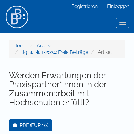
Hauptnavigation
Registrieren
Einloggen
Hauptinhalt
Sidebar
Toggl
Home
Archiv
Jg. 8, Nr. 1-2024: Freie Beiträge
Artikel
Werden Erwartungen der
Praxispartner*innen in der
Zusammenarbeit mit
Hochschulen erfüllt?
Artikel-Sidebar
Zugang für Abonnent/innen oder durch Zahlung ei
PDF
(EUR 10)