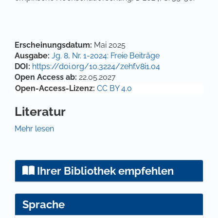
Artikel-Details
Erscheinungsdatum:
Mai 2025
Ausgabe:
Jg. 8, Nr. 1-2024: Freie Beiträge
DOI:
https://doi.org/10.3224/zehf.v8i1.04
Open Access ab:
22.05.2027
Open-Access-Lizenz:
CC BY 4.0
Literatur
Altenschmidt, K., & Arend-Steinebach, C. (2023).
Mehr lesen
„Tatkräftige Einsätze, lösungsorientierte Ansätze und
Umsetzungen“ – die Stimme der Community Partner
im Service Learning. Zeitschrift für
Ihrer Bibliothek empfehlen
Hochschulentwicklung, 18(2), 17-36.
Ankrah, S., & Al-Tabbaa, O. (2015). Universities-
industry collaboration: A systematic review.
Sprache
Scandinavian Journal of Management, 31, 387-408.