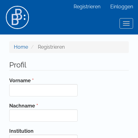
Hauptnavigation
Registrieren
Einloggen
Hauptinhalt
Sidebar
Toggl
Home
Registrieren
Profil
Erforderlich
Vorname
*
Erforderlich
Nachname
*
Institution