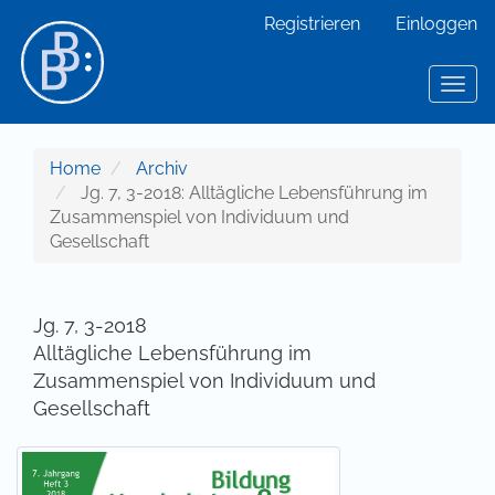
Hauptnavigation
Registrieren
Einloggen
Hauptinhalt
Sidebar
Toggl
Home
Archiv
Jg. 7, 3-2018: Alltägliche Lebensführung im
Zusammenspiel von Individuum und
Gesellschaft
Jg. 7, 3-2018
Alltägliche Lebensführung im
Zusammenspiel von Individuum und
Gesellschaft