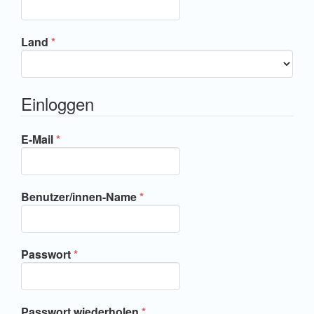
Erforderlich
Land
*
Einloggen
Erforderlich
E-Mail
*
Erforderlich
Benutzer/innen-Name
*
Erforderlich
Passwort
*
Erforderlich
Passwort wiederholen
*