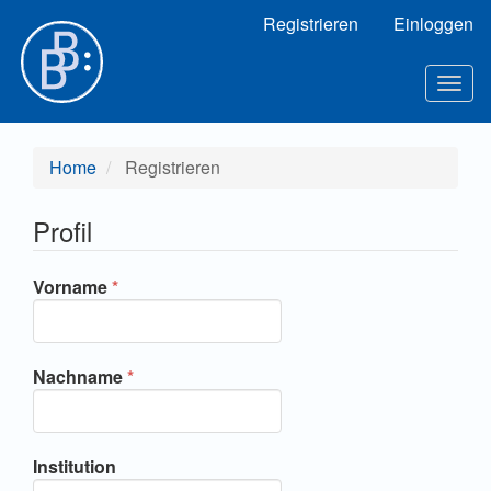
Hauptnavigation
Registrieren
Einloggen
Hauptinhalt
Sidebar
Toggl
Home
Registrieren
Profil
Erforderlich
Vorname
*
Erforderlich
Nachname
*
Institution