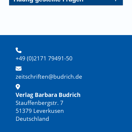
Erweiterte Ausgabe. suhrkamp.
Corsaro, William Arnold (2008). Interpretative
Reproduktion, Peer-Beziehungen von Kindern und ihr
Verlangen nach selbstbestimmter Interaktion. In Max
Kreuzer & Borgunn Ytterhus (Hrsg.), „Dabei sein ist
nicht alles“. Inklusion und Zusammenleben im
Kindergarten. (S. 14–21). Ernst Reinhardt Verlag.
Eckermann, Torsten (2015). Das Spiel mit der
+49 (0)2171 79491-50
Geschlechterdifferenz – aufs Spiel gesetzte Grenzen?
Geschlechterkonstruktionen beim Pausenspiel von
zeitschriften@budrich.de
Grundschulkindern und ihren Peers aus
praxistheoretischer Perspektive. GENDER, 7(1), 49–
63.
https://doi.org/10.3224/gender.v7i1.18156
Verlag Barbara Budrich
Fritzsche, Bettina (2018). Inklusion als Anerkennung
Stauffenbergstr. 7
einer primären Verletzbarkeit. Zum Ertrag von Judith
51379 Leverkusen
Butlers Anerkennungskonzept für die Analyse von
Deutschland
inkludierenden und exkludierenden Effekten
pädagogischer Praktiken. In Tanja Sturm & Monika
Wagner-Willi (Hrsg.), Handbuch schulische Inklusion