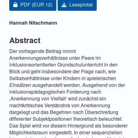
Zugang für Abonnent/innen oder durch Zahlung einer
PDF
(EUR 12)
Leseprobe
Hauptsächlicher Artikelinhalt
Hannah Nitschmann
Abstract
Der vorliegende Beitrag nimmt
Anerkennungsverhältnisse unter Peers im
inklusionsorientierten Grundschulunterricht in den
Blick und geht insbesondere der Frage nach, wie
Selbstverhältnisse unter Kindern
in spielerischen
Einsätzen
ausgehandelt werden. Ausgehend von der
inklusionspädagogischen Forderung nach
‚Anerkennung von Vielfalt‘ wird zunächst ein
machtkritisches Verständnis von Anerkennung
dargelegt und das Begehren nach Überschreitung
differenter Subjektpositionen theoretisch beleuchtet.
Das Spiel wird vor diesem Hintergrund als besonderer
Möglichkeitsraum vorgestellt. In einer sequenziellen