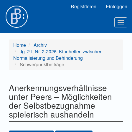
Hauptnavigation
Registrieren
Einloggen
Hauptinhalt
Sidebar
Toggl
Home
Archiv
Jg. 21, Nr. 2-2026: Kindheiten zwischen
Normalisierung und Behinderung
Schwerpunktbeiträge
Anerkennungsverhältnisse
unter Peers – Möglichkeiten
der Selbstbezugnahme
spielerisch aushandeln
Artikel-Sidebar