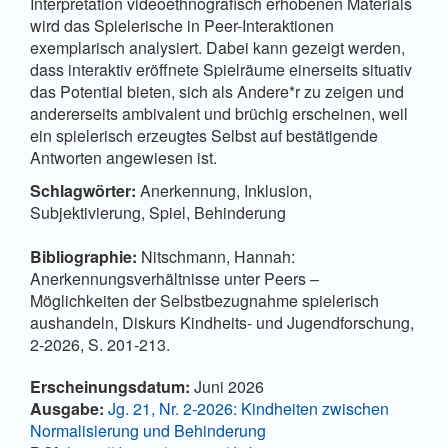
Interpretation videoethnografisch erhobenen Materials
wird das Spielerische in Peer-Interaktionen
exemplarisch analysiert. Dabei kann gezeigt werden,
dass interaktiv eröffnete Spielräume einerseits situativ
das Potential bieten, sich als Andere*r zu zeigen und
andererseits ambivalent und brüchig erscheinen, weil
ein spielerisch erzeugtes Selbst auf bestätigende
Antworten angewiesen ist.
Schlagwörter:
Anerkennung, Inklusion,
Subjektivierung, Spiel, Behinderung
Bibliographie:
Nitschmann, Hannah:
Anerkennungsverhältnisse unter Peers –
Möglichkeiten der Selbstbezugnahme spielerisch
aushandeln, Diskurs Kindheits- und Jugendforschung,
2-2026, S. 201-213.
Artikel-Details
Erscheinungsdatum:
Juni 2026
Ausgabe:
Jg. 21, Nr. 2-2026: Kindheiten zwischen
Normalisierung und Behinderung