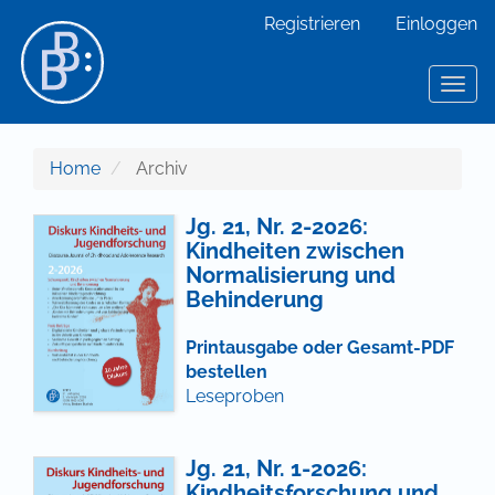
Hauptnavigation
Registrieren
Einloggen
Hauptinhalt
Sidebar
Toggl
Home
Archiv
Jg. 21, Nr. 2-2026:
Kindheiten zwischen
Normalisierung und
Behinderung
Printausgabe oder Gesamt-PDF
bestellen
Leseproben
Jg. 21, Nr. 1-2026:
Kindheitsforschung und