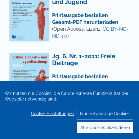
und Jugend
Printausgabe bestellen
Gesamt-PDF herunterladen
(Open Access, Lizenz:
CC BY-NC-
ND 3.0
)
Jg. 6, Nr. 1-2011: Freie
Beiträge
Printausgabe bestellen
Gesamt-PDF herunterladen
(Open Access, Lizenz:
CC BY-NC-
Wir nutzen nur Cookies, die für die korrekte Funktionalität der
ND 3.0
)
Webseite notwendig sind.
Cookie-Einstellungen
Nur notwendige Cookies
Jg. 5, Nr. 4-2010:
Alle Cookies akzeptieren
Kooperation von
Elternhaus und