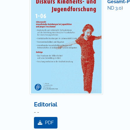
Gesamt-P
ND 3.0
)
Editorial
- -
PDF