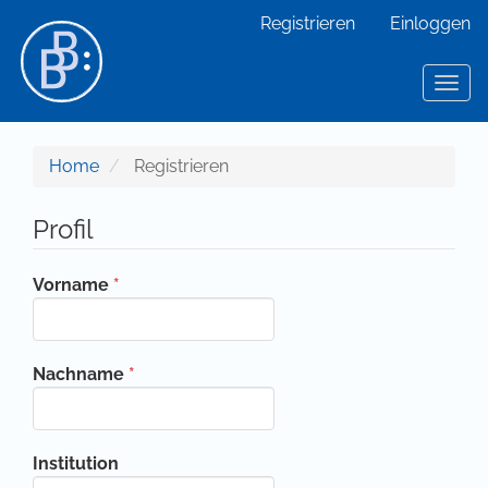
Hauptnavigation
Registrieren
Einloggen
Hauptinhalt
Sidebar
Toggl
Home
Registrieren
Profil
Erforderlich
Vorname
*
Erforderlich
Nachname
*
Institution