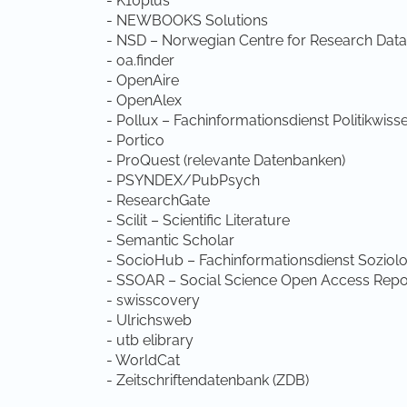
- K10plus
- NEWBOOKS Solutions
- NSD – Norwegian Centre for Research Data
- oa.finder
- OpenAire
- OpenAlex
- Pollux – Fachinformationsdienst Politikwiss
- Portico
- ProQuest (relevante Datenbanken)
- PSYNDEX/PubPsych
- ResearchGate
- Scilit – Scientific Literature
- Semantic Scholar
- SocioHub – Fachinformationsdienst Soziolo
- SSOAR – Social Science Open Access Repo
- swisscovery
- Ulrichsweb
- utb elibrary
- WorldCat
- Zeitschriftendatenbank (ZDB)