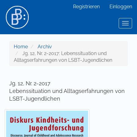
Hauptnavigation
Registrieren
Einloggen
Hauptinhalt
Sidebar
Toggl
Home
Archiv
Jg. 12, Nr. 2-2017: Lebenssituation und
Alltagserfahrungen von LSBT-Jugendlichen
Jg. 12, Nr. 2-2017
Lebenssituation und Alltagserfahrungen von
LSBT-Jugendlichen