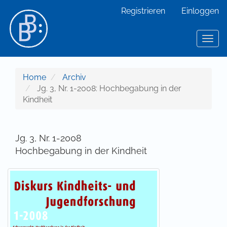
Hauptnavigation
Registrieren
Einloggen
Hauptinhalt
Sidebar
Toggl
Home
Archiv
Jg. 3, Nr. 1-2008: Hochbegabung in der
Kindheit
Jg. 3, Nr. 1-2008
Hochbegabung in der Kindheit