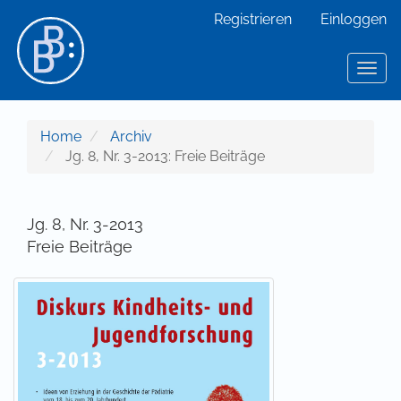
Hauptnavigation
Registrieren
Einloggen
Hauptinhalt
Sidebar
Toggl
Home
Archiv
Jg. 8, Nr. 3-2013: Freie Beiträge
Jg. 8, Nr. 3-2013
Freie Beiträge