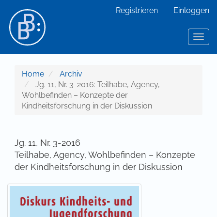
Hauptnavigation
Registrieren
Einloggen
Hauptinhalt
Sidebar
Toggl
Home
Archiv
Jg. 11, Nr. 3-2016: Teilhabe, Agency,
Wohlbefinden – Konzepte der
Kindheitsforschung in der Diskussion
Jg. 11, Nr. 3-2016
Teilhabe, Agency, Wohlbefinden – Konzepte
der Kindheitsforschung in der Diskussion