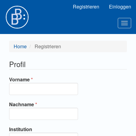
Hauptnavigation
Registrieren
Einloggen
Hauptinhalt
Sidebar
Togg
navig
Home
Registrieren
Profil
Erforderlich
Vorname
*
Erforderlich
Nachname
*
Institution