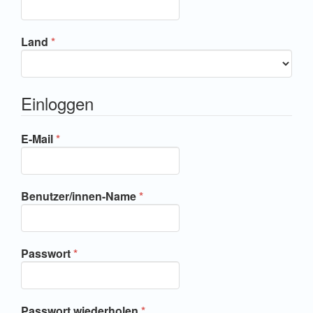
Erforderlich
Land
*
Einloggen
Erforderlich
E-Mail
*
Erforderlich
Benutzer/innen-Name
*
Erforderlich
Passwort
*
Erforderlich
Passwort wiederholen
*