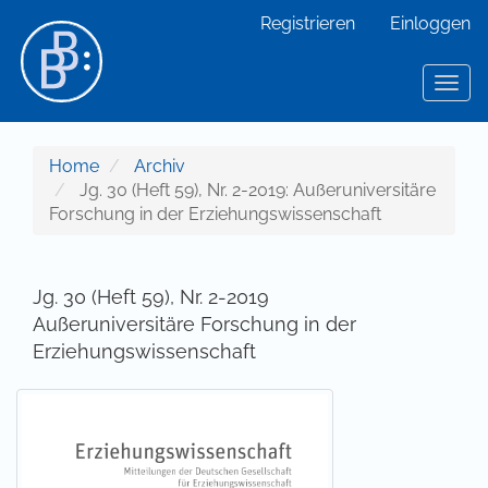
Hauptnavigation
Registrieren
Einloggen
Hauptinhalt
Sidebar
Toggl
Home
Archiv
Jg. 30 (Heft 59), Nr. 2-2019: Außeruniversitäre
Forschung in der Erziehungswissenschaft
Jg. 30 (Heft 59), Nr. 2-2019
Außeruniversitäre Forschung in der
Erziehungswissenschaft