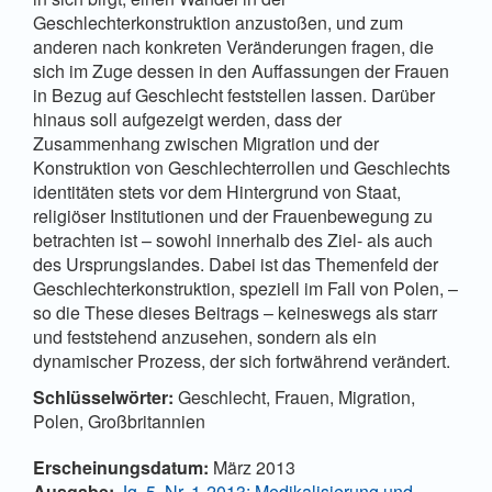
Geschlechterkonstruktion anzustoßen, und zum
anderen nach konkreten Veränderungen fragen, die
sich im Zuge dessen in den Auffassungen der Frauen
in Bezug auf Geschlecht feststellen lassen. Darüber
hinaus soll aufgezeigt werden, dass der
Zusammenhang zwischen Migration und der
Konstruktion von Geschlechterrollen und Geschlechts
identitäten stets vor dem Hintergrund von Staat,
religiöser Institutionen und der Frauenbewegung zu
betrachten ist – sowohl innerhalb des Ziel- als auch
des Ursprungslandes. Dabei ist das Themenfeld der
Geschlechterkonstruktion, speziell im Fall von Polen, –
so die These dieses Beitrags – keineswegs als starr
und feststehend anzusehen, sondern als ein
dynamischer Prozess, der sich fortwährend verändert.
Schlüsselwörter:
Geschlecht, Frauen, Migration,
Polen, Großbritannien
Artikel-
Erscheinungsdatum:
März 2013
Ausgabe:
Jg. 5, Nr. 1-2013: Medikalisierung und