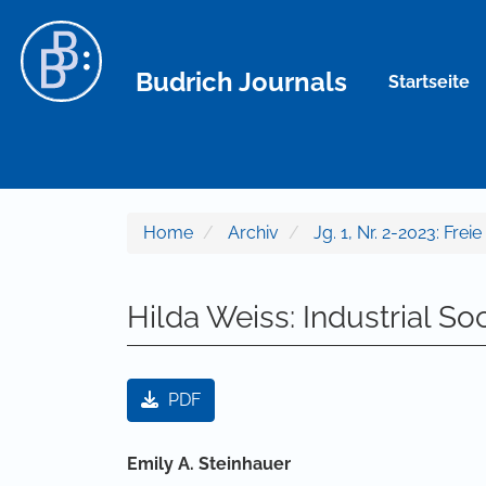
Hauptnavigation
Hauptinhalt
Sidebar
Budrich Journals
Startseite
Home
Archiv
Jg. 1, Nr. 2-2023: Frei
Hilda Weiss: Industrial So
Artikel-Sidebar
PDF
Hauptsächlicher Artikelinha
Emily A. Steinhauer