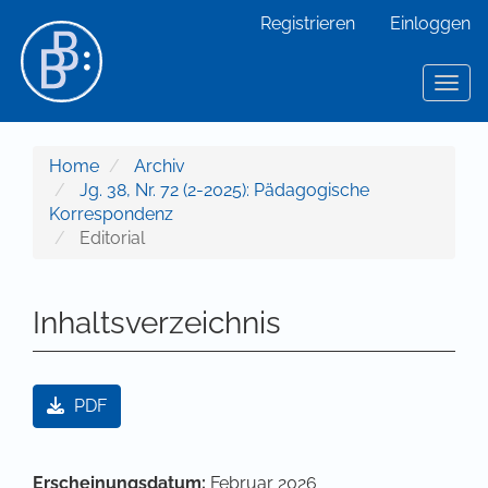
Hauptnavigation
Registrieren
Einloggen
Hauptinhalt
Sidebar
Toggl
Home
Archiv
Jg. 38, Nr. 72 (2-2025): Pädagogische
Korrespondenz
Editorial
Inhaltsverzeichnis
Artikel-Sidebar
PDF
Hauptsächlicher Artikelinhalt
Artikel-Details
Erscheinungsdatum:
Februar 2026