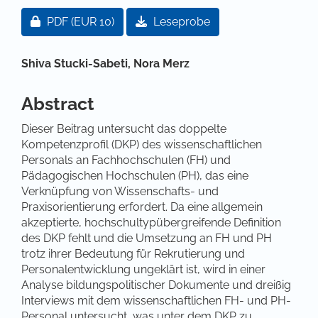
Artikel-Sidebar
Zugang für Abonnent/innen oder durch Zahlung ei
PDF
(EUR 10)
Leseprobe
Hauptsächlicher Artikelinhalt
Shiva Stucki-Sabeti,
Nora Merz
Abstract
Dieser Beitrag untersucht das doppelte
Kompetenzprofil (DKP) des wissenschaftlichen
Personals an Fachhochschulen (FH) und
Pädagogischen Hochschulen (PH), das eine
Verknüpfung von Wissenschafts- und
Praxisorientierung erfordert. Da eine allgemein
akzeptierte, hochschultypübergreifende Definition
des DKP fehlt und die Umsetzung an FH und PH
trotz ihrer Bedeutung für Rekrutierung und
Personalentwicklung ungeklärt ist, wird in einer
Analyse bildungspolitischer Dokumente und dreißig
Interviews mit dem wissenschaftlichen FH- und PH-
Personal untersucht, was unter dem DKP zu