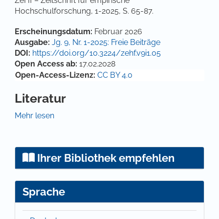
ZeHf – Zeitschrift für empirische
Hochschulforschung, 1-2025, S. 65-87.
Artikel-Details
Erscheinungsdatum:
Februar 2026
Ausgabe:
Jg. 9, Nr. 1-2025: Freie Beiträge
DOI:
https://doi.org/10.3224/zehf.v9i1.05
Open Access ab:
17.02.2028
Open-Access-Lizenz:
CC BY 4.0
Literatur
Arpagaus, J. (2020). Doppeltes Kompetenzprofil von
Mehr lesen
PH-Dozierenden im Bereich der Berufsbildung.
Beiträge zur Lehrerinnen- und Lehrerbildung, 38(3),
435-447.
https://doi.org/10.25656/01:22954
.
Ihrer Bibliothek empfehlen
Biedermann, H., Krattenmacher, S., Graf, S. & Cwik, M.
(2020). Zur Bedeutung des doppelten
Kompetenzprofils in der Lehrerinnen- und
Sprache
Lehrerbildung. Beiträge zur Lehrerinnen- und
Lehrerbildung, 38 (3), 326-342.
https://doi.org/10.25656/01:22914
.