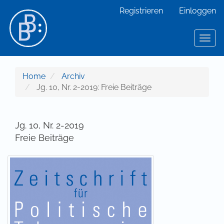
Hauptnavigation
Registrieren
Einloggen
Hauptinhalt
Sidebar
Toggl
Home
Archiv
Jg. 10, Nr. 2-2019: Freie Beiträge
Jg. 10, Nr. 2-2019
Freie Beiträge