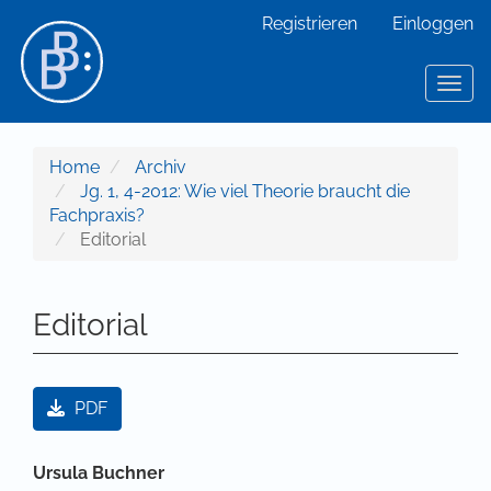
Hauptnavigation
Registrieren
Einloggen
Hauptinhalt
Sidebar
Toggl
Home
Archiv
Jg. 1, 4-2012: Wie viel Theorie braucht die
Fachpraxis?
Editorial
Editorial
Artikel-Sidebar
PDF
Hauptsächlicher Artikelinhalt
Ursula Buchner