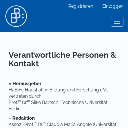
Hauptnavigation
Registrieren
Einloggen
Hauptinhalt
Sidebar
Toggl
Verantwortliche Personen &
Kontakt
»
Herausgeber
HaBiFo Haushalt in Bildung und Forschung e.V.,
vertreten durch
in
in
Prof.
Dr.
Silke Bartsch, Technische Universität
Berlin
»
Redaktion
in
in
Assoz.-Prof.
Dr.
Claudia Maria Angele (Universität