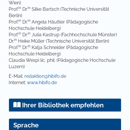
Wien)
in
in
Prof.
Dr.
Silke Bartsch (Technische Universität
Berlin)
in
in
Prof.
Dr.
Angela Häußler (Pädagogische
Hochschule Heidelberg)
in
in
Prof.
Dr.
Julia Kastrup (Fachhochschule Münster)
in
Dr.
Heike Müller (Technische Universität Berlin)
in
in
Prof.
Dr.
Katja Schneider (Pädagogische
Hochschule Heidelberg)
Claudia Wespi lic. phil. (Pädagogische Hochschule
Luzern)
E-Mail:
redaktion@hibifo.de
Internet:
www.hibifo.de
Ihrer Bibliothek empfehlen
Sprache