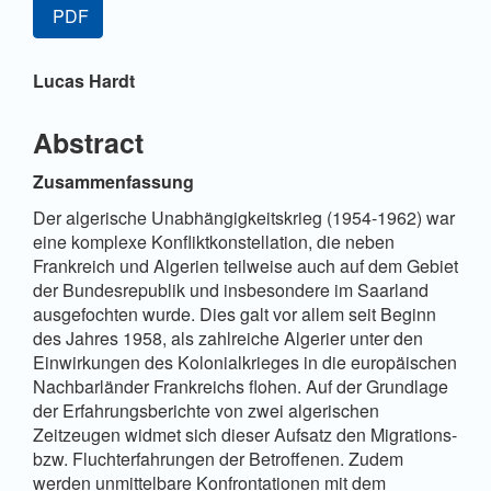
PDF
Sidebar
Hauptsächlicher
Lucas Hardt
Artikelinhalt
Abstract
Zusammenfassung
Der algerische Unabhängigkeitskrieg (1954-1962) war
eine komplexe Konfliktkonstellation, die neben
Frankreich und Algerien teilweise auch auf dem Gebiet
der Bundesrepublik und insbesondere im Saarland
ausgefochten wurde. Dies galt vor allem seit Beginn
des Jahres 1958, als zahlreiche Algerier unter den
Einwirkungen des Kolonialkrieges in die europäischen
Nachbarländer Frankreichs flohen. Auf der Grundlage
der Erfahrungsberichte von zwei algerischen
Zeitzeugen widmet sich dieser Aufsatz den Migrations-
bzw. Fluchterfahrungen der Betroffenen. Zudem
werden unmittelbare Konfrontationen mit dem