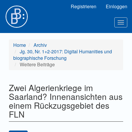
Hauptnavigation
Registrieren
Einloggen
Hauptinhalt
Sidebar
Togg
navig
Home
Archiv
Jg. 30, Nr. 1+2-2017: Digital Humanities und
biographische Forschung
Weitere Beiträge
Zwei Algerienkriege im
Saarland? Innenansichten aus
einem Rückzugsgebiet des
FLN
Artikel-