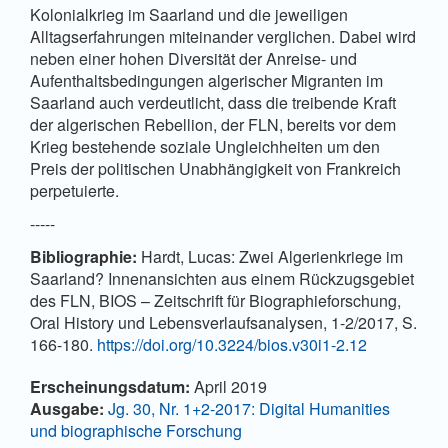
Kolonialkrieg im Saarland und die jeweiligen
Alltagserfahrungen miteinander verglichen. Dabei wird
neben einer hohen Diversität der Anreise- und
Aufenthaltsbedingungen algerischer Migranten im
Saarland auch verdeutlicht, dass die treibende Kraft
der algerischen Rebellion, der FLN, bereits vor dem
Krieg bestehende soziale Ungleichheiten um den
Preis der politischen Unabhängigkeit von Frankreich
perpetuierte.
-----
Bibliographie:
Hardt, Lucas: Zwei Algerienkriege im
Saarland? Innenansichten aus einem Rückzugsgebiet
des FLN, BIOS – Zeitschrift für Biographieforschung,
Oral History und Lebensverlaufsanalysen, 1-2/2017, S.
166-180.
https://doi.org/10.3224/bios.v30i1-2.12
Artikel-
Erscheinungsdatum:
April 2019
Details
Ausgabe:
Jg. 30, Nr. 1+2-2017: Digital Humanities
und biographische Forschung