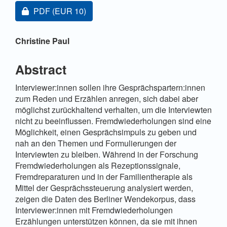
Artikel-Sidebar
Zugang für Abonnent/innen oder durch Zahlung einer
PDF
(EUR 10)
Hauptsächlicher Artikelinhalt
Christine Paul
Abstract
Interviewer:innen sollen ihre Gesprächspartern:innen
zum Reden und Erzählen anregen, sich dabei aber
möglichst zurückhaltend verhalten, um die Interviewten
nicht zu beeinflussen. Fremdwiederholungen sind eine
Möglichkeit, einen Gesprächsimpuls zu geben und
nah an den Themen und Formulierungen der
Interviewten zu bleiben. Während in der Forschung
Fremdwiederholungen als Rezeptionssignale,
Fremdreparaturen und in der Familientherapie als
Mittel der Gesprächssteuerung analysiert werden,
zeigen die Daten des Berliner Wendekorpus, dass
Interviewer:innen mit Fremdwiederholungen
Erzählungen unterstützen können, da sie mit ihnen