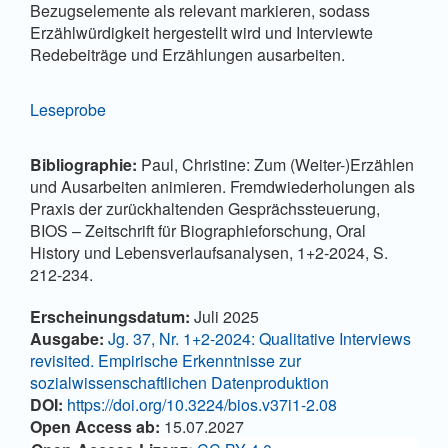
Bezugselemente als relevant markieren, sodass
Erzählwürdigkeit hergestellt wird und Interviewte
Redebeiträge und Erzählungen ausarbeiten.
Leseprobe
Bibliographie:
Paul, Christine: Zum (Weiter-)Erzählen
und Ausarbeiten animieren. Fremdwiederholungen als
Praxis der zurückhaltenden Gesprächssteuerung,
BIOS – Zeitschrift für Biographieforschung, Oral
History und Lebensverlaufsanalysen, 1+2-2024, S.
212-234.
Artikel-Details
Erscheinungsdatum:
Juli 2025
Ausgabe:
Jg. 37, Nr. 1+2-2024: Qualitative Interviews
revisited. Empirische Erkenntnisse zur
sozialwissenschaftlichen Datenproduktion
DOI:
https://doi.org/10.3224/bios.v37i1-2.08
Open Access ab:
15.07.2027