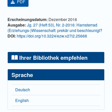
PDF
Hauptsächlicher Artikelinhalt
Artikel-Details
Erscheinungsdatum:
Dezember 2016
Ausgabe:
Jg. 27 (Heft 53), Nr. 2-2016: Hamsterrad
(Erziehungs-)Wissenschaft: prekär und beschleunigt?
DOI:
https://doi.org/10.3224/ezw.v27i2.25668
Ihrer Bibliothek empfehlen
Sprache
Deutsch
English