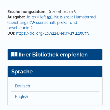
Hauptsächlicher Artikelinhalt
Artikel-Details
Erscheinungsdatum:
Dezember 2016
Ausgabe:
Jg. 27 (Heft 53), Nr. 2-2016: Hamsterrad
(Erziehungs-)Wissenschaft: prekär und
beschleunigt?
DOI:
https://doi.org/10.3224/ezw.v27i2.25673
Ihrer Bibliothek empfehlen
Sprache
Deutsch
English