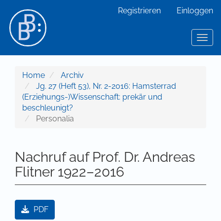
Hauptnavigation
Registrieren
Einloggen
Hauptinhalt
Sidebar
Toggl
Home
Archiv
Jg. 27 (Heft 53), Nr. 2-2016: Hamsterrad
(Erziehungs-)Wissenschaft: prekär und
beschleunigt?
Personalia
Nachruf auf Prof. Dr. Andreas
Flitner 1922–2016
Artikel-Sidebar
PDF