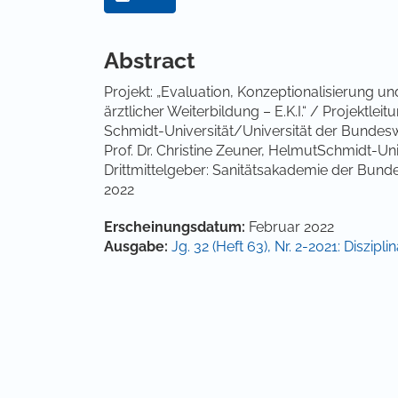
Hauptsächlicher Artikelinha
Abstract
Projekt: „Evaluation, Konzeptionalisierung u
ärztlicher Weiterbildung – E.K.I.“ / Projektlei
Schmidt-Universität/Universität der Bunde
Prof. Dr. Christine Zeuner, HelmutSchmidt-U
Drittmittelgeber: Sanitätsakademie der Bun
2022
Artikel-Details
Erscheinungsdatum:
Februar 2022
Ausgabe:
Jg. 32 (Heft 63), Nr. 2-2021: Diszi