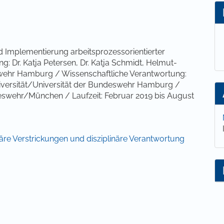
lt
nd Implementierung arbeitsprozessorientierter
tung: Dr. Katja Petersen, Dr. Katja Schmidt, Helmut-
swehr Hamburg / Wissenschaftliche Verantwortung:
niversität/Universität der Bundeswehr Hamburg /
deswehr/München / Laufzeit: Februar 2019 bis August
plinäre Verstrickungen und disziplinäre Verantwortung