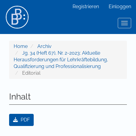
Hauptnavigation
Registrieren
Einloggen
Hauptinhalt
Sidebar
Toggl
Home
Archiv
Jg. 34 (Heft 67), Nr. 2-2023: Aktuelle
Herausforderungen für Lehrkräftebildung,
Qualifizierung und Professionalisierung
Editorial
Inhalt
Artikel-Sidebar
PDF