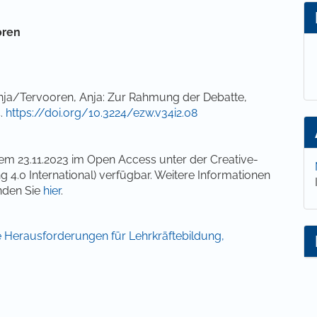
lt
oren
ja/Tervooren, Anja: Zur Rahmung der Debatte,
4.
https://doi.org/10.3224/ezw.v34i2.08
dem 23.11.2023 im Open Access unter der Creative-
0 International) verfügbar. Weitere Informationen
nden Sie
hier
.
lle Herausforderungen für Lehrkräftebildung,