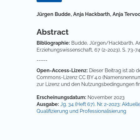
Hauptsächlicher Artikelinha
Jürgen Budde,
Anja Hackbarth,
Anja Tervo
Abstract
Bibliographie
:
Budde, Jürgen/Hackbarth, An
Erziehungswissenschaft, 67 (2-2023), S. 73-7
-----
Open-Access-Lizenz:
Dieser Beitrag ist ab 
Commons-Lizenz CC BY 4.0 (Namensnennung 4.
zur Lizenz und den Nutzungsbedingungen fi
Artikel-Details
Erscheinungsdatum:
November 2023
Ausgabe:
Jg. 34 (Heft 67), Nr. 2-2023: Aktue
Qualifizierung und Professionalisierung