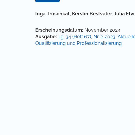
Hauptsächlicher Artikelinha
Inga Truschkat,
Kerstin Bestvater,
Julia Elv
Artikel-Details
Erscheinungsdatum:
November 2023
Ausgabe:
Jg. 34 (Heft 67), Nr. 2-2023: Aktue
Qualifizierung und Professionalisierung