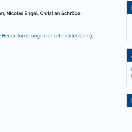
lt
en,
Nicolas Engel,
Christian Schröder
lle Herausforderungen für Lehrkräftebildung,