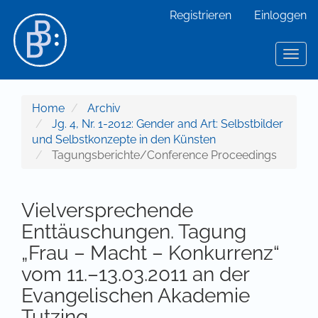
Hauptnavigation
Registrieren
Einloggen
Hauptinhalt
Sidebar
Toggl
Home
Archiv
Jg. 4, Nr. 1-2012: Gender and Art: Selbstbilder
und Selbstkonzepte in den Künsten
Tagungsberichte/Conference Proceedings
Vielversprechende
Enttäuschungen. Tagung
„Frau – Macht – Konkurrenz“
vom 11.–13.03.2011 an der
Evangelischen Akademie
Tutzing