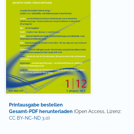
Printausgabe bestellen
Gesamt-PDF herunterladen
(Open Access, Lizenz:
CC BY-NC-ND 3.0
)