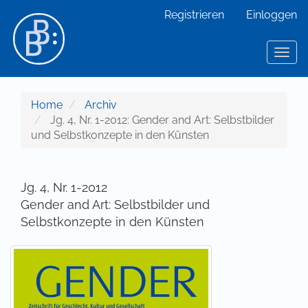
Hauptnavigation
Registrieren
Einloggen
Hauptinhalt
Sidebar
Toggl
Home
Archiv
Jg. 4, Nr. 1-2012: Gender and Art: Selbstbilder
und Selbstkonzepte in den Künsten
Jg. 4, Nr. 1-2012
Gender and Art: Selbstbilder und
Selbstkonzepte in den Künsten