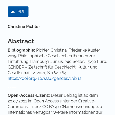
Artikel-Sidebar
PDF
Hauptsächlicher Artikelinhalt
Christina Pichler
Abstract
Bibliographie:
Pichler, Christina: Friederike Kuster,
2019: Philosophische Geschlechtertheorien zur
Einführung. Hamburg: Junius. 240 Seiten. 15,90 Euro,
GENDER – Zeitschrift für Geschlecht, Kultur und
Gesellschaft, 2-2021, S. 162-164.
https://doi.org/10.3224/gender.v13i2.12
-----
Open-Access-Lizenz:
Dieser Beitrag ist ab dem
20.07.2021 im Open Access unter der Creative-
Commons-Lizenz CC BY 4.0 (Namensnennung 4.0
International) verfügbar. Weitere Informationen zur