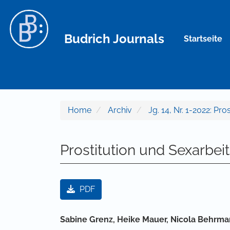
Hauptnavigation
Hauptinhalt
Sidebar
Budrich Journals
Startseite
Home
Archiv
Jg. 14, Nr. 1-2022: Pro
Prostitution und Sexarbeit
Artikel-Sidebar
PDF
Hauptsächlicher Artikelinha
Sabine Grenz,
Heike Mauer,
Nicola Behrma