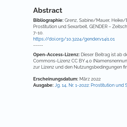
Abstract
Bibliographie:
Grenz, Sabine/Mauer, Heike
Prostitution und Sexarbeit, GENDER – Zeitschri
7-10.
https://doi.org/10.3224/gender.v14i1.01
-----
Open-Access-Lizenz:
Dieser Beitrag ist ab 
Commons-Lizenz CC BY 4.0 (Namensnennung 4.
zur Lizenz und den Nutzungsbedingungen fi
Artikel-Details
Erscheinungsdatum:
März 2022
Ausgabe:
Jg. 14, Nr. 1-2022: Prostitution und 