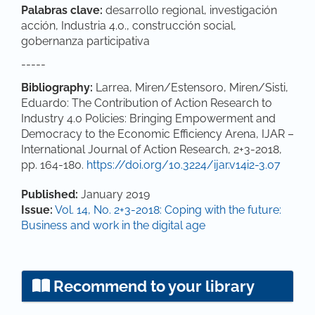
Palabras clave:
desarrollo regional, investigación
acción, Industria 4.0., construcción social,
gobernanza participativa
-----
Bibliography:
Larrea, Miren/Estensoro, Miren/Sisti,
Eduardo: The Contribution of Action Research to
Industry 4.0 Policies: Bringing Empowerment and
Democracy to the Economic Efficiency Arena, IJAR –
International Journal of Action Research, 2+3-2018,
pp. 164-180.
https://doi.org/10.3224/ijar.v14i2-3.07
Article Details
Published:
January 2019
Issue:
Vol. 14, No. 2+3-2018: Coping with the future:
Business and work in the digital age
Recommend to your library