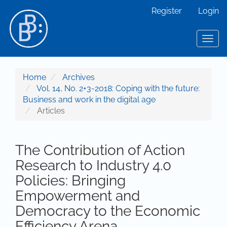
Main Navigation
Register
Login
Main Content
Sidebar
Toggl
Home
Archives
Vol. 14, No. 2+3-2018: Coping with the future:
Business and work in the digital age
Articles
The Contribution of Action
Research to Industry 4.0
Policies: Bringing
Empowerment and
Democracy to the Economic
Efficiency Arena