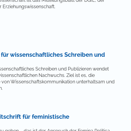
wissenschaft ist das Mitteilungsblatt der DGfE, der
r Erziehungswissenschaft.
t für wissenschaftliches Schreiben und
wissenschaftliches Schreiben und Publizieren wendet
ssenschaftlichen Nachwuchs. Ziel ist es, die
e von Wissenschaftskommunikation unterhaltsam und
n.
tschrift für feministische
 geben – das ist der Anspruch der Femina Politica,