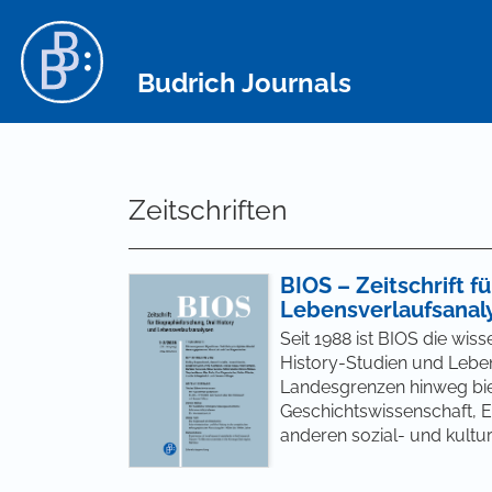
Hauptnavigation
Hauptinhalt
Sidebar
Budrich Journals
Zeitschriften
BIOS – Zeitschrift f
Lebensverlaufsanal
Seit 1988 ist BIOS die wiss
History-Studien und Leben
Landesgrenzen hinweg biet
Geschichtswissenschaft, 
anderen sozial- und kultu